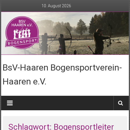
Zum
10. August 2026
Inhalt
springen
BsV-Haaren Bogensportverein-
Haaren e.V.
Schlagwort: Bogensportleiter