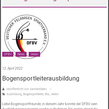
DFBV
News
Verein
12. April 2022
Bogensportleiterausbildung
Veröffentlicht von: karstenlibeks
Ausbildung
,
Bogensportleiter
,
BSL
,
Verein
Liebe Bogensportfreunde, in diesem Jahr konnte der DFBV sein