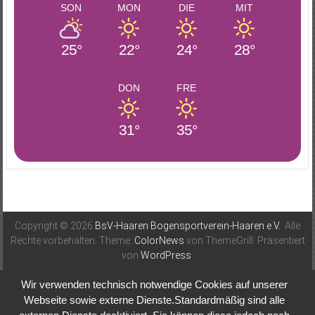
SON
MON
DIE
MIT
25°
22°
24°
28°
DON
FRE
31°
35°
Copyright © 2026
BsV-Haaren Bogensportverein-Haaren e.V.
. Alle
Rechte vorbehalten. Theme:
ColorNews
von ThemeGrill. Präsentiert
von
WordPress
.
Wir verwenden technisch notwendige Cookies auf unserer
Webseite sowie externe Dienste.Standardmäßig sind alle