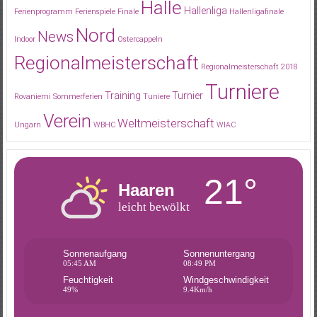
Halle
Hallenliga
Ferienprogramm
Ferienspiele
Finale
Hallenligafinale
Nord
News
Indoor
Ostercappeln
Regionalmeisterschaft
Regionalmeisterschaft 2018
Turniere
Training
Turnier
Rovaniemi
Sommerferien
Tuniere
Verein
Weltmeisterschaft
Ungarn
WBHC
WIAC
21°
Haaren
leicht bewölkt
Sonnenaufgang
Sonnenuntergang
05:45 AM
08:49 PM
Feuchtigkeit
Windgeschwindigkeit
49%
9.4Km/h