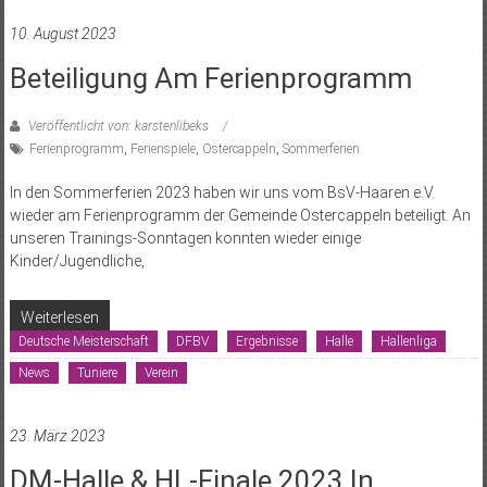
10. August 2023
Beteiligung Am Ferienprogramm
Veröffentlicht von: karstenlibeks
Ferienprogramm
,
Ferienspiele
,
Ostercappeln
,
Sommerferien
In den Sommerferien 2023 haben wir uns vom BsV-Haaren e.V.
wieder am Ferienprogramm der Gemeinde Ostercappeln beteiligt. An
unseren Trainings-Sonntagen konnten wieder einige
Kinder/Jugendliche,
Weiterlesen
Deutsche Meisterschaft
DFBV
Ergebnisse
Halle
Hallenliga
News
Tuniere
Verein
23. März 2023
DM-Halle & HL-Finale 2023 In