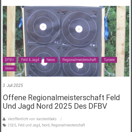
DFBV
Feld & Jagd
News
Regionalmeisterschaft
Tuniere
Verein
3. Juli 2025
Offene Regionalmeisterschaft Feld
Und Jagd Nord 2025 Des DFBV
Veröffentlicht von: karstenlibeks
2025
,
Feld und Jagd
,
Nord
,
Regionalmeisterschaft