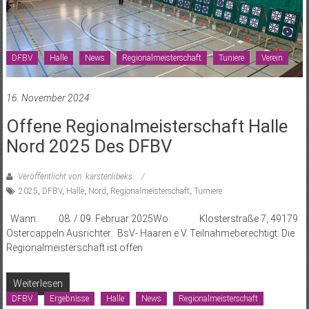
DFBV
Halle
News
Regionalmeisterschaft
Tuniere
Verein
16. November 2024
Offene Regionalmeisterschaft Halle
Nord 2025 Des DFBV
Veröffentlicht von: karstenlibeks
2025
,
DFBV
,
Halle
,
Nord
,
Regionalmeisterschaft
,
Turniere
Wann: 08. / 09. Februar 2025Wo: Klosterstraße 7, 49179
Ostercappeln Ausrichter: BsV- Haaren e.V. Teilnahmeberechtigt: Die
Regionalmeisterschaft ist offen
Weiterlesen
DFBV
Ergebnisse
Halle
News
Regionalmeisterschaft