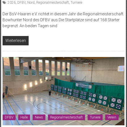
2026
,
DFBV
,
Nord
,
Regionalmeisterschaft
,
Turniere
Der BsV-Haaren e.V. richtet in diesem Jahr die Regionalmeisterschaft
Bowhunter Nord des DFBV aus.Die Startplätze sind auf 168 Starter
begrenzt. An beiden Tagen sind
Weiterlesen
DFBV
Halle
News
Regionalmeisterschaft
Tuniere
Verein