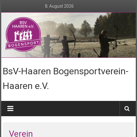
Zum
8. August 2026
Inhalt
springen
BsV-Haaren Bogensportverein-
Haaren e.V.
Verein