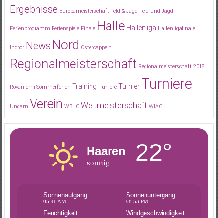
Ergebnisse
Europameisterschaft
Feld & Jagd
Feld und Jagd
Halle
Hallenliga
Ferienprogramm
Ferienspiele
Finale
Hallenligafinale
Nord
News
Indoor
Ostercappeln
Regionalmeisterschaft
Regionalmeisterschaft 2018
Turniere
Training
Turnier
Rovaniemi
Sommerferien
Tuniere
Verein
Weltmeisterschaft
Ungarn
WBHC
WIAC
22°
Haaren
sonnig
Sonnenaufgang
Sonnenuntergang
05:41 AM
08:53 PM
Feuchtigkeit
Windgeschwindigkeit