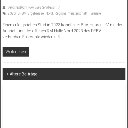
Veröffentlicht von: karstenlibeks
2023
,
DFBV
,
Ergebnisse
,
Nord
,
Regionalmeisterschaft
,
Turniere
Einen erfolgreichen Start in 2023 konnte der BsV-Haaren e.V. mit der
Ausrichtung der offenen RM-Halle Nord 2023 des DFBV
verbuchen.Es konnte wieder in 3
Weiterlesen
Beitragsnavigation
Ältere Beiträge