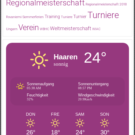
Regionalmeisterschaft
Regionalmeisterschaft 2018
Turniere
Training
Turnier
Rovaniemi
Sommerferien
Tuniere
Verein
Weltmeisterschaft
Ungarn
WBHC
WIAC
24°
Haaren
sonnig
Sonnenaufgang
Sonnenuntergang
05:38 AM
08:57 PM
Feuchtigkeit
Windgeschwindigkeit
32%
20.9Km/h
DON
FRE
SAM
SON
26°
18°
24°
30°