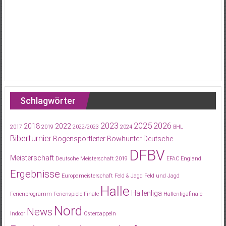
Schlagwörter
2023
2025
2026
2018
2022
2017
2019
2022/2023
2024
BHL
Biberturnier
Bogensportleiter
Bowhunter
Deutsche
DFBV
Meisterschaft
Deutsche Meisterschaft 2019
EFAC
England
Ergebnisse
Europameisterschaft
Feld & Jagd
Feld und Jagd
Halle
Hallenliga
Ferienprogramm
Ferienspiele
Finale
Hallenligafinale
Nord
News
Indoor
Ostercappeln