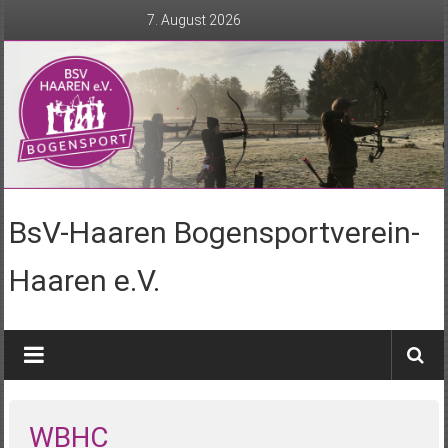
Zum
7. August 2026
Inhalt
springen
BsV-Haaren Bogensportverein-
Haaren e.V.
WBHC