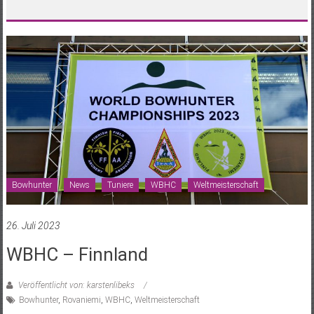
Bowhunter
News
Tuniere
WBHC
Weltmeisterschaft
26. Juli 2023
WBHC – Finnland
Veröffentlicht von: karstenlibeks
Bowhunter
,
Rovaniemi
,
WBHC
,
Weltmeisterschaft