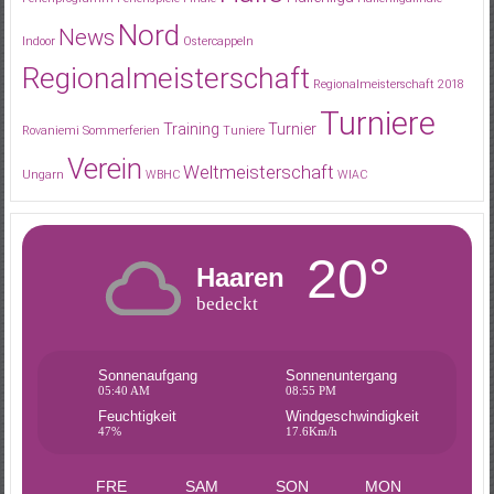
Nord
News
Indoor
Ostercappeln
Regionalmeisterschaft
Regionalmeisterschaft 2018
Turniere
Training
Turnier
Rovaniemi
Sommerferien
Tuniere
Verein
Weltmeisterschaft
Ungarn
WBHC
WIAC
20°
Haaren
bedeckt
Sonnenaufgang
Sonnenuntergang
05:40 AM
08:55 PM
Feuchtigkeit
Windgeschwindigkeit
47%
17.6Km/h
FRE
SAM
SON
MON