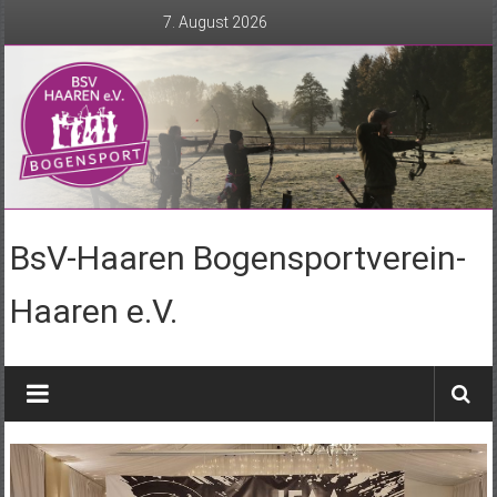
Zum
7. August 2026
Inhalt
springen
BsV-Haaren Bogensportverein-
Haaren e.V.