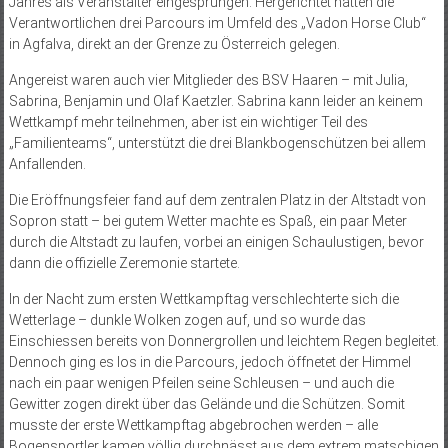
Jahres als Veranstalter eingesprungen. Hergerichtet hatten die
Verantwortlichen drei Parcours im Umfeld des „Vadon Horse Club“
in Agfalva, direkt an der Grenze zu Österreich gelegen.
Angereist waren auch vier Mitglieder des BSV Haaren – mit Julia,
Sabrina, Benjamin und Olaf Kaetzler. Sabrina kann leider an keinem
Wettkampf mehr teilnehmen, aber ist ein wichtiger Teil des
„Familienteams“, unterstützt die drei Blankbogenschützen bei allem
Anfallenden.
Die Eröffnungsfeier fand auf dem zentralen Platz in der Altstadt von
Sopron statt – bei gutem Wetter machte es Spaß, ein paar Meter
durch die Altstadt zu laufen, vorbei an einigen Schaulustigen, bevor
dann die offizielle Zeremonie startete.
In der Nacht zum ersten Wettkampftag verschlechterte sich die
Wetterlage – dunkle Wolken zogen auf, und so wurde das
Einschiessen bereits von Donnergrollen und leichtem Regen begleitet.
Dennoch ging es los in die Parcours, jedoch öffnetet der Himmel
nach ein paar wenigen Pfeilen seine Schleusen – und auch die
Gewitter zogen direkt über das Gelände und die Schützen. Somit
musste der erste Wettkampftag abgebrochen werden – alle
Bogensportler kamen völlig durchnässt aus dem extrem matschigen