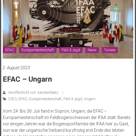
EFAC
Europameisterschaft
Feld & Jagd
News
Tuniere
2. August 2023
EFAC – Ungarn
Veröffentlicht von: karstenlibeks
2023
,
EFAC
,
Europameisterschaft
,
Feld & Jagd
,
Ungarn
Vom 24. Bis 30. Juli fand in Sopron, Ungarn, die EFAC –
Europameisterschaft im Feldbogenschiessen der IFAA statt. Bereits
vor einigen Jahren war die Bogensportfamilie der IFAA hier zu Gast,
nun war der ungarische Verband kurzfristig erst Ende des letzten