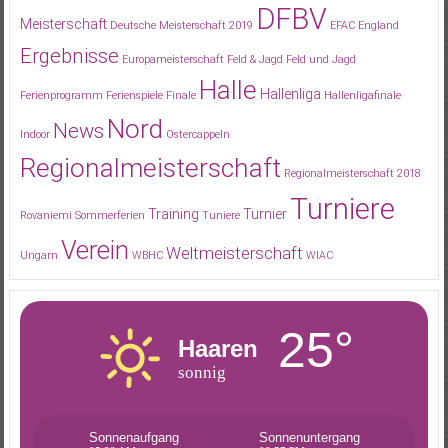
DFBV
Meisterschaft
Deutsche Meisterschaft 2019
EFAC
England
Ergebnisse
Europameisterschaft
Feld & Jagd
Feld und Jagd
Halle
Hallenliga
Ferienprogramm
Ferienspiele
Finale
Hallenligafinale
Nord
News
Indoor
Ostercappeln
Regionalmeisterschaft
Regionalmeisterschaft 2018
Turniere
Training
Turnier
Rovaniemi
Sommerferien
Tuniere
Verein
Weltmeisterschaft
Ungarn
WBHC
WIAC
25°
Haaren
sonnig
Sonnenaufgang
Sonnenuntergang