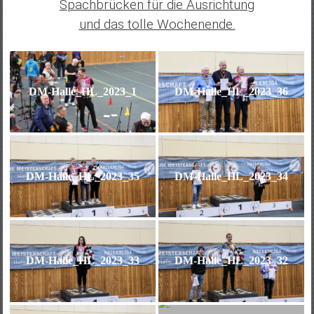
Spachbrücken für die Ausrichtung
und das tolle Wochenende.
DM-Halle_HL_2023_1
DM-Halle_HL_2023_36
DM-Halle_HL_2023_35
DM-Halle_HL_2023_34
DM-Halle_HL_2023_33
DM-Halle_HL_2023_32