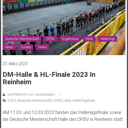
Deutsche Meisterschaft
DFBV
Ergebnisse
Halle
Hallenliga
News
Tuniere
Verein
23. März 2023
DM-Halle & HL-Finale 2023 In
Reinheim
Veröffentlicht von: karstenlibeks
2023
,
Deutsche Meisterschaft
,
DFBV
,
Halle
,
Hallenligafinale
AM 11.03. und 12.03.2023 fanden das Hallenligafinale sowie
die Deutsche Meisterschaft Halle des DFBV in Reinheim statt.