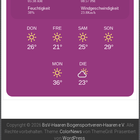
05:38 AM
08:57 PM
Feuchtigkeit
Windgeschwindigkeit
38%
23.8Km/h
DON
FRE
SAM
SON
26°
21°
25°
29°
MON
DIE
36°
23°
Copyright © 2026
BsV-Haaren Bogensportverein-Haaren e.V.
. Alle
Rechte vorbehalten. Theme:
ColorNews
von ThemeGrill. Präsentiert
von
WordPress
.