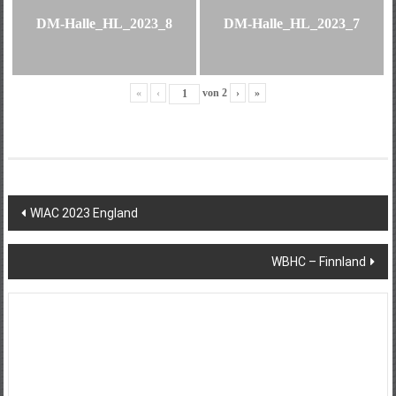
DM-Halle_HL_2023_8
DM-Halle_HL_2023_7
«
‹
von
2
›
»
Beitragsnavigation
WIAC 2023 England
WBHC – Finnland