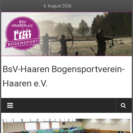
Zum
6. August 2026
Inhalt
springen
BsV-Haaren Bogensportverein-
Haaren e.V.