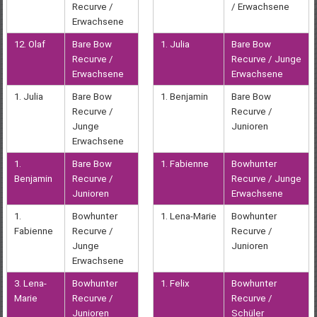
Recurve /
/ Erwachsene
Erwachsene
12. Olaf
Bare Bow
1. Julia
Bare Bow
Recurve /
Recurve / Junge
Erwachsene
Erwachsene
1. Julia
Bare Bow
1. Benjamin
Bare Bow
Recurve /
Recurve /
Junge
Junioren
Erwachsene
1.
Bare Bow
1. Fabienne
Bowhunter
Benjamin
Recurve /
Recurve / Junge
Junioren
Erwachsene
1.
Bowhunter
1. Lena-Marie
Bowhunter
Fabienne
Recurve /
Recurve /
Junge
Junioren
Erwachsene
3. Lena-
Bowhunter
1. Felix
Bowhunter
Marie
Recurve /
Recurve /
Junioren
Schüler