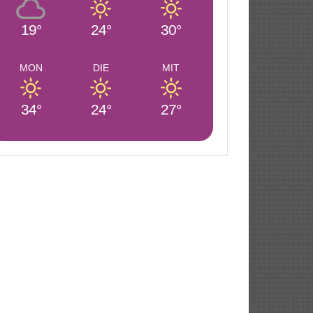
19°
24°
30°
MON
DIE
MIT
34°
24°
27°