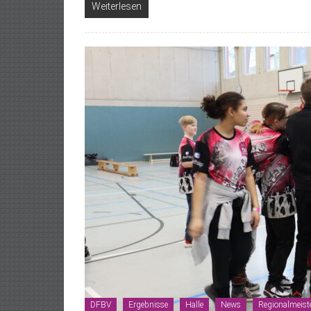
Weiterlesen
DFBV
Ergebnisse
Halle
News
Regionalmeist