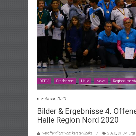
DFBV
Ergebnisse
Halle
News
Regionalmeist
6. Februar 2020
Bilder & Ergebnisse 4. Offe
Halle Region Nord 2020
Veröffentlicht von: karstenlibeks
2020
,
DFBV
,
Erge