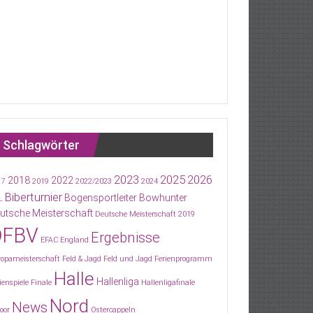
Schlagwörter
2023
2025
2026
2018
2022
17
2019
2022/2023
2024
Biberturnier
Bogensportleiter
Bowhunter
L
utsche Meisterschaft
Deutsche Meisterschaft 2019
DFBV
Ergebnisse
EFAC
England
ropameisterschaft
Feld & Jagd
Feld und Jagd
Ferienprogramm
Halle
Hallenliga
ienspiele
Finale
Hallenligafinale
Nord
News
oor
Ostercappeln