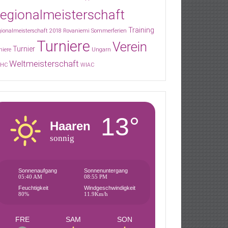
egionalmeisterschaft
Training
ionalmeisterschaft 2018
Rovaniemi
Sommerferien
Turniere
Verein
Turnier
niere
Ungarn
Weltmeisterschaft
HC
WIAC
13°
Haaren
sonnig
Sonnenaufgang
Sonnenuntergang
05:40 AM
08:55 PM
Feuchtigkeit
Windgeschwindigkeit
80%
11.9Km/h
FRE
SAM
SON