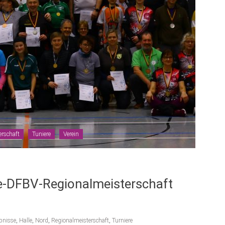
erschaft
Tuniere
Verein
ne-DFBV-Regionalmeisterschaft
bnisse
,
Halle
,
Nord
,
Regionalmeisterschaft
,
Turniere