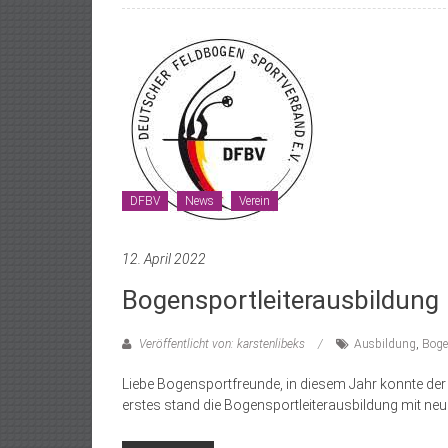
DFBV
News
Verein
12. April 2022
Bogensportleiterausbildung
Veröffentlicht von: karstenlibeks
Ausbildung
,
Bogen
Liebe Bogensportfreunde, in diesem Jahr konnte d
erstes stand die Bogensportleiterausbildung mit ne