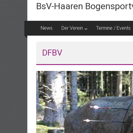
BsV-Haaren Bogensportv
News
Der Verein
Termine / Events
DFBV