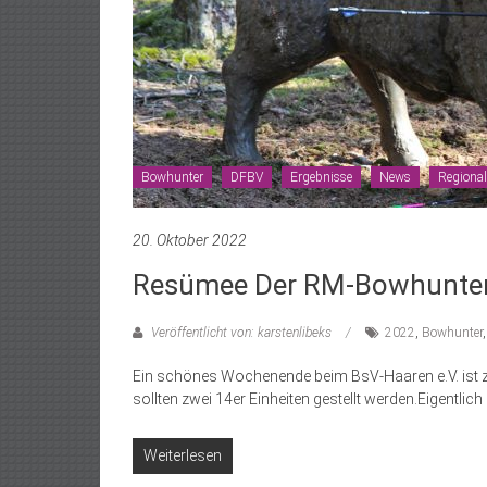
Bowhunter
DFBV
Ergebnisse
News
Regional
20. Oktober 2022
Resümee Der RM-Bowhunter
Veröffentlicht von: karstenlibeks
2022
,
Bowhunter
Ein schönes Wochenende beim BsV-Haaren e.V. ist zu
sollten zwei 14er Einheiten gestellt werden.Eigentlic
Weiterlesen