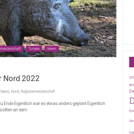
meisterschaft
Tuniere
Verein
 Nord 2022
20
BH
De
,
News
,
Nord
,
Regionalmeisterschaft
 Ende Eigentlich war es etwas anders geplant.Eigentlich
h sollten an dem
Eu
Fer
Ind